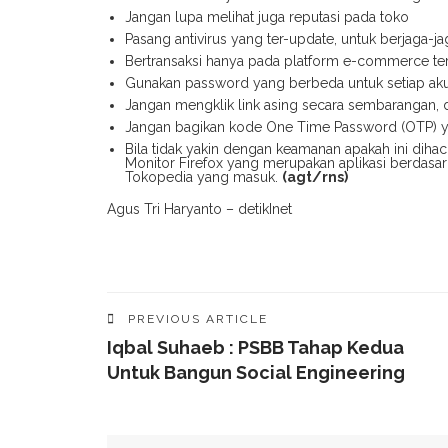
Jangan lupa melihat juga reputasi pada toko
Pasang antivirus yang ter-update, untuk berjaga-ja
Bertransaksi hanya pada platform e-commerce te
Gunakan password yang berbeda untuk setiap aku
Jangan mengklik link asing secara sembarangan, d
Jangan bagikan kode One Time Password (OTP) ya
Bila tidak yakin dengan keamanan apakah ini dihac
Monitor Firefox yang merupakan aplikasi berdasark
Tokopedia yang masuk.
(agt/rns)
Agus Tri Haryanto – detikInet
PREVIOUS ARTICLE
Iqbal Suhaeb : PSBB Tahap Kedua
Untuk Bangun Social Engineering
YOU MIGHT ALSO LIKE