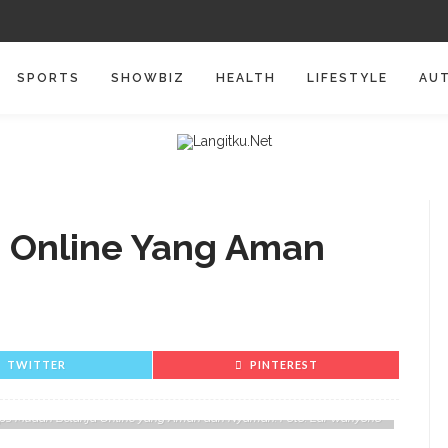
SPORTS
SHOWBIZ
HEALTH
LIFESTYLE
AU
a Online Yang Aman
TWITTER
PINTEREST
ips Mudah Belanja Online yang Aman dan Nyaman. Foto: Edi Wahyono