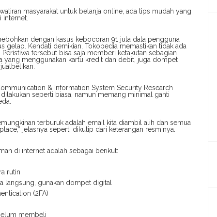
watiran masyarakat untuk belanja online, ada tips mudah yang
 internet.
 dihebohkan dengan kasus kebocoran 91 juta data pengguna
tus gelap. Kendati demikian, Tokopedia memastikan tidak ada
eristiwa tersebut bisa saja memberi ketakutan sebagian
ma yang menggunakan kartu kredit dan debit, juga dompet
jualbelikan.
Communication & Information System Security Research
a dilakukan seperti biasa, namun memang minimal ganti
eda.
mungkinan terburuk adalah email kita diambil alih dan semua
ce,” jelasnya seperti dikutip dari keterangan resminya.
an di internet adalah sebagai berikut:
 rutin
ra langsung, gunakan dompet digital
entication (2FA)
ebelum membeli