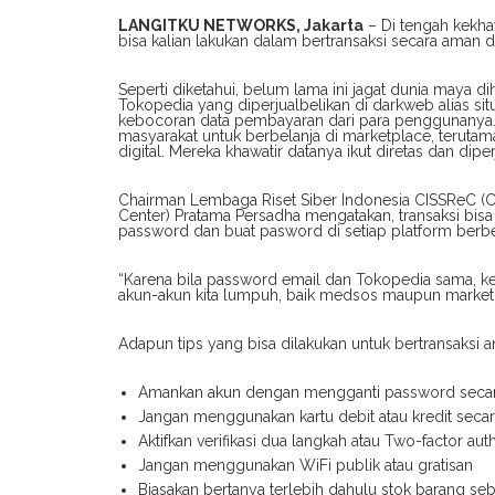
LANGITKU NETWORKS, Jakarta
– Di tengah kekha
bisa kalian lakukan dalam bertransaksi secara aman di
Seperti diketahui, belum lama ini jagat dunia maya
Tokopedia yang diperjualbelikan di darkweb alias si
kebocoran data pembayaran dari para penggunanya. P
masyarakat untuk berbelanja di marketplace, teruta
digital. Mereka khawatir datanya ikut diretas dan diper
Chairman Lembaga Riset Siber Indonesia CISSReC (
Center) Pratama Persadha mengatakan, transaksi bis
password dan buat pasword di setiap platform berb
“Karena bila password email dan Tokopedia sama, ke
akun-akun kita lumpuh, baik medsos maupun marketpla
Adapun tips yang bisa dilakukan untuk bertransaksi am
Amankan akun dengan mengganti password secara
Jangan menggunakan kartu debit atau kredit seca
Aktifkan verifikasi dua langkah atau Two-factor auth
Jangan menggunakan WiFi publik atau gratisan
Biasakan bertanya terlebih dahulu stok barang s