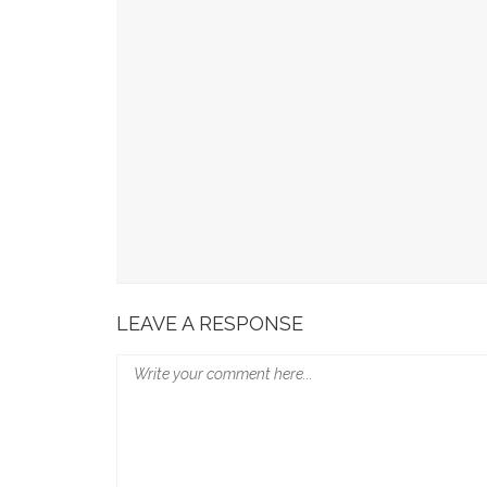
Jadi Minuman Favorit Gen Z, Ini Sederet Manf
Lagi Tren Main Padel Waspadai Saraf Kejepit, I
Butuh Tidur Berapa Lama Untuk Menurunkan Ber
Rajin Minum Kopi Dan Teh Perkecil Risiko Pikun
Fakta Menarik Kopi Dicampur Minyak Zaitun
LEAVE A RESPONSE