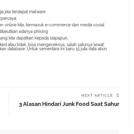
ga jika terdapat malware
rpercaya
n online kita, termasuk e-commerce dan media sosial
itakutkan adanya phising
ng kita dapatkan kepada siapapun.
ked atau tidak, bisa mengeceknya, salah satunya lewat
an database. Untuk sementara ini baru 15 juta data akun
NEXT ARTICLE
3 Alasan Hindari Junk Food Saat Sahur