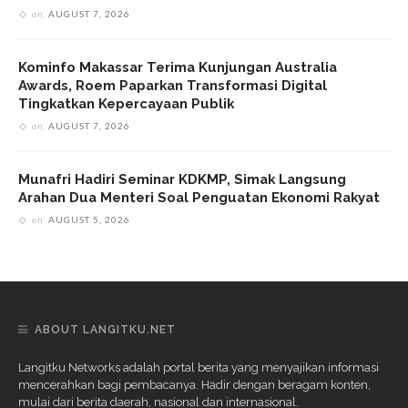
on
AUGUST 7, 2026
Kominfo Makassar Terima Kunjungan Australia
Awards, Roem Paparkan Transformasi Digital
Tingkatkan Kepercayaan Publik
on
AUGUST 7, 2026
Munafri Hadiri Seminar KDKMP, Simak Langsung
Arahan Dua Menteri Soal Penguatan Ekonomi Rakyat
on
AUGUST 5, 2026
ABOUT LANGITKU.NET
Langitku Networks adalah portal berita yang menyajikan informasi
mencerahkan bagi pembacanya. Hadir dengan beragam konten,
mulai dari berita daerah, nasional dan internasional.