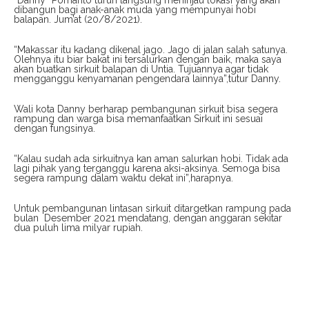
“Danny” Pomanto turun langsung meninjau lokasi yang akan
dibangun bagi anak-anak muda yang mempunyai hobi
balapan. Jum’at (20/8/2021).
“Makassar itu kadang dikenal jago. Jago di jalan salah satunya.
Olehnya itu biar bakat ini tersalurkan dengan baik, maka saya
akan buatkan sirkuit balapan di Untia. Tujuannya agar tidak
mengganggu kenyamanan pengendara lainnya”,tutur Danny.
Wali kota Danny berharap pembangunan sirkuit bisa segera
rampung dan warga bisa memanfaatkan Sirkuit ini sesuai
dengan fungsinya.
“Kalau sudah ada sirkuitnya kan aman salurkan hobi. Tidak ada
lagi pihak yang terganggu karena aksi-aksinya. Semoga bisa
segera rampung dalam waktu dekat ini”,harapnya.
Untuk pembangunan lintasan sirkuit ditargetkan rampung pada
bulan Desember 2021 mendatang, dengan anggaran sekitar
dua puluh lima milyar rupiah.