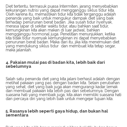
Diet tertentu, termasuk puasa Intermiten, jarang menyebabkan
kekurangan nutrisi yang dapat mengganggu siklus tidur kita.
Oleh karena itu, memastikan tidur kita tidak terganggu adalah
penanda yang baik untuk mengukur dampak diet yang baik
terhadap penurunan berat badan. Jika susah tidur nyenyak,
merasa lapar di sekitar waktu tidur, atau bahkan saat tidur,
kemungkinan kita akan makan di luar jadwal, bahkan
mengganggu hormonal juga. Penelitian menunjukkan, ketika
kita tidak tidur nyenyak kemungkinan ini dapat menyebabkan
penurunan berat badan. Maka dari itu, jika kita menemukan diet
yang mendukung siklus tidur dan membuat kita tetap segar,
maka jalanilah.
4. Pakaian mulai pas di badan kita, lebih baik dari
sebelumnya
Salah satu penanda diet yang kita jalani berhasil adalah dengan
melihat pakaian yang pas dengan badan kita. Selain perubahan
yang sehat, diet yang baik juga akan mengurangi kadar lemak
dan membuat pakaian kita lebih pas dari sebelumnya. Dengan
suasana hati yang membaik juga, kita akan memiliki suasana hati
dan percaya diri yang lebih baik untuk mengejar tujuan kita.
5. Rasanya lebih seperti gaya hidup, dan bukan hal
sementara