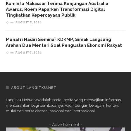
Kominfo Makassar Terima Kunjungan Australia
Awards, Roem Paparkan Transformasi Digital
Tingkatkan Kepercayaan Publik
on
AUGUST 7, 2026
Munafri Hadiri Seminar KDKMP, Simak Langsung
Arahan Dua Menteri Soal Penguatan Ekonomi Rakyat
on
AUGUST 5, 2026
ABOUT LANGITKU.NET
Langitku Networks adalah portal berita yang menyajikan informasi
mencerahkan bagi pembacanya. Hadir dengan beragam konten,
mulai dari berita daerah, nasional dan internasional.
- Advertisement -