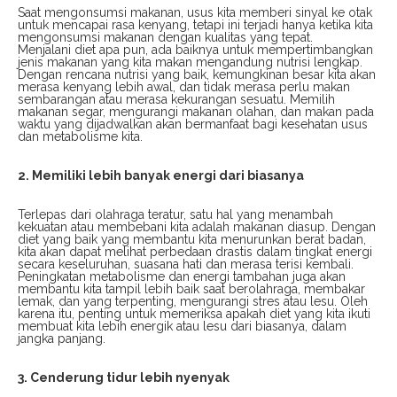
Saat mengonsumsi makanan, usus kita memberi sinyal ke otak
untuk mencapai rasa kenyang, tetapi ini terjadi hanya ketika kita
mengonsumsi makanan dengan kualitas yang tepat.
Menjalani diet apa pun, ada baiknya untuk mempertimbangkan
jenis makanan yang kita makan mengandung nutrisi lengkap.
Dengan rencana nutrisi yang baik, kemungkinan besar kita akan
merasa kenyang lebih awal, dan tidak merasa perlu makan
sembarangan atau merasa kekurangan sesuatu. Memilih
makanan segar, mengurangi makanan olahan, dan makan pada
waktu yang dijadwalkan akan bermanfaat bagi kesehatan usus
dan metabolisme kita.
2. Memiliki lebih banyak energi dari biasanya
Terlepas dari olahraga teratur, satu hal yang menambah
kekuatan atau membebani kita adalah makanan diasup. Dengan
diet yang baik yang membantu kita menurunkan berat badan,
kita akan dapat melihat perbedaan drastis dalam tingkat energi
secara keseluruhan, suasana hati dan merasa terisi kembali.
Peningkatan metabolisme dan energi tambahan juga akan
membantu kita tampil lebih baik saat berolahraga, membakar
lemak, dan yang terpenting, mengurangi stres atau lesu. Oleh
karena itu, penting untuk memeriksa apakah diet yang kita ikuti
membuat kita lebih energik atau lesu dari biasanya, dalam
jangka panjang.
3. Cenderung tidur lebih nyenyak