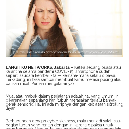
Ilustrasi sakit kepala karena terlalu lama melihat layar. (Foto: iStock)
LANGITKU NETWORKS, Jakarta
– Ketika sedang puasa atau
karantina selama pandemi COVID-19, smartphone sudah
seperti saudara kembar kita — kemana-mana selalu dibawa.
Terkadang, ini bisa sampai membuat kamu merasa pusing atau
bahkan mual. Pernah mengalaminya?
Mual atau mabuk dalam perjalanan adalah hal yang umum, ini
dikarenakan sepanjang hari, tubuh merasakan terlalu banyak
gerak sensorik. Hal ini ada miripnya dengan kebiasaan scrolling
layar.
Berhubungan dengan cyber sickness, mata menjadi salah satu
bagian tubuh yang rentan dengan ini karena dipaksa untuk
terus bergerak. Namun, telinga bagian dalam dan reseptor lain