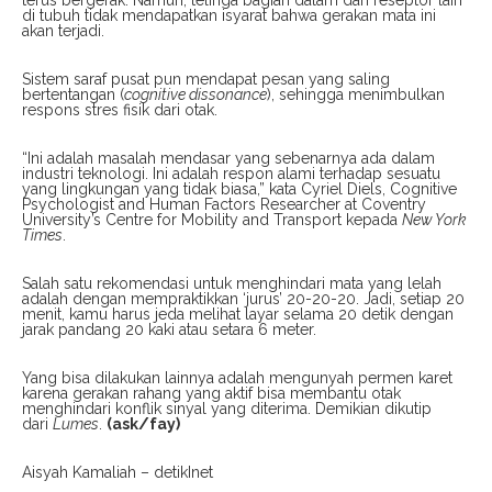
di tubuh tidak mendapatkan isyarat bahwa gerakan mata ini
akan terjadi.
Sistem saraf pusat pun mendapat pesan yang saling
bertentangan (
cognitive dissonance
), sehingga menimbulkan
respons stres fisik dari otak.
“Ini adalah masalah mendasar yang sebenarnya ada dalam
industri teknologi. Ini adalah respon alami terhadap sesuatu
yang lingkungan yang tidak biasa,” kata Cyriel Diels, Cognitive
Psychologist and Human Factors Researcher at Coventry
University’s Centre for Mobility and Transport kepada
New York
Times
.
Salah satu rekomendasi untuk menghindari mata yang lelah
adalah dengan mempraktikkan ‘jurus’ 20-20-20. Jadi, setiap 20
menit, kamu harus jeda melihat layar selama 20 detik dengan
jarak pandang 20 kaki atau setara 6 meter.
Yang bisa dilakukan lainnya adalah mengunyah permen karet
karena gerakan rahang yang aktif bisa membantu otak
menghindari konflik sinyal yang diterima. Demikian dikutip
dari
Lumes
.
(ask/fay)
Aisyah Kamaliah – detikInet