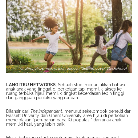
anak-anak bermain di luar ruangan (Getty Images/iStockphoto)
LANGITKU NETWORKS
, Sebuah studi menunjukkan bahwa
anak-anak yang tinggal di perkotaan tapi memiliki akses ke
ruang terbuka hijau, memiliki tingkat kecerdasan lebih tinggi
dan gangguan perilaku yang rendah.
Dilansir dari
The Independent
, menurut sekelompok peneliti dari
Hasselt Univerity dan Ghent University, area hijau di perkotaan
menciptakan “perubahan pada IQ populasi” dan anak-anak
memiliki hasil yang lebih baik.
Meski beberapa studi sebelumnya telah mengaitkan hasil