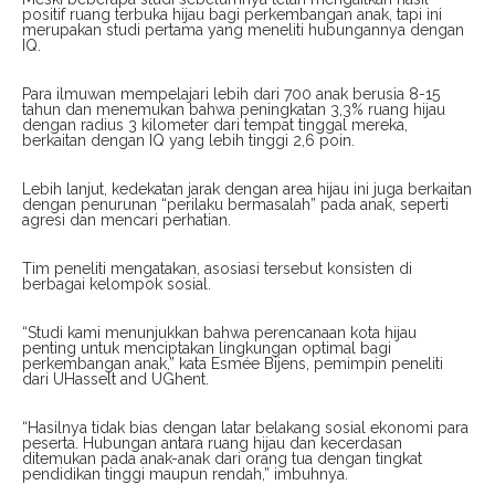
positif ruang terbuka hijau bagi perkembangan anak, tapi ini
merupakan studi pertama yang meneliti hubungannya dengan
IQ.
Para ilmuwan mempelajari lebih dari 700 anak berusia 8-15
tahun dan menemukan bahwa peningkatan 3,3% ruang hijau
dengan radius 3 kilometer dari tempat tinggal mereka,
berkaitan dengan IQ yang lebih tinggi 2,6 poin.
Lebih lanjut, kedekatan jarak dengan area hijau ini juga berkaitan
dengan penurunan “perilaku bermasalah” pada anak, seperti
agresi dan mencari perhatian.
Tim peneliti mengatakan, asosiasi tersebut konsisten di
berbagai kelompok sosial.
“Studi kami menunjukkan bahwa perencanaan kota hijau
penting untuk menciptakan lingkungan optimal bagi
perkembangan anak,” kata Esmée Bijens, pemimpin peneliti
dari UHasselt and UGhent.
“Hasilnya tidak bias dengan latar belakang sosial ekonomi para
peserta. Hubungan antara ruang hijau dan kecerdasan
ditemukan pada anak-anak dari orang tua dengan tingkat
pendidikan tinggi maupun rendah,” imbuhnya.