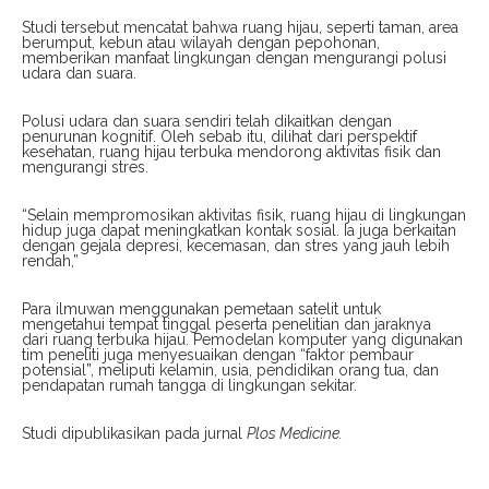
Studi tersebut mencatat bahwa ruang hijau, seperti taman, area
berumput, kebun atau wilayah dengan pepohonan,
memberikan manfaat lingkungan dengan mengurangi polusi
udara dan suara.
Polusi udara dan suara sendiri telah dikaitkan dengan
penurunan kognitif. Oleh sebab itu, dilihat dari perspektif
kesehatan, ruang hijau terbuka mendorong aktivitas fisik dan
mengurangi stres.
“Selain mempromosikan aktivitas fisik, ruang hijau di lingkungan
hidup juga dapat meningkatkan kontak sosial. Ia juga berkaitan
dengan gejala depresi, kecemasan, dan stres yang jauh lebih
rendah,”
Para ilmuwan menggunakan pemetaan satelit untuk
mengetahui tempat tinggal peserta penelitian dan jaraknya
dari ruang terbuka hijau. Pemodelan komputer yang digunakan
tim peneliti juga menyesuaikan dengan “faktor pembaur
potensial”, meliputi kelamin, usia, pendidikan orang tua, dan
pendapatan rumah tangga di lingkungan sekitar.
Studi dipublikasikan pada jurnal
Plos Medicine.