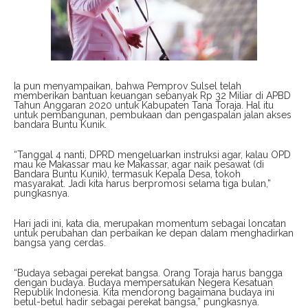
Ia pun menyampaikan, bahwa Pemprov Sulsel telah
memberikan bantuan keuangan sebanyak Rp 32 Miliar di APBD
Tahun Anggaran 2020 untuk Kabupaten Tana Toraja. Hal itu
untuk pembangunan, pembukaan dan pengaspalan jalan akses
bandara Buntu Kunik.
“Tanggal 4 nanti, DPRD mengeluarkan instruksi agar, kalau OPD
mau ke Makassar mau ke Makassar, agar naik pesawat (di
Bandara Buntu Kunik), termasuk Kepala Desa, tokoh
masyarakat. Jadi kita harus berpromosi selama tiga bulan,”
pungkasnya.
Hari jadi ini, kata dia, merupakan momentum sebagai loncatan
untuk perubahan dan perbaikan ke depan dalam menghadirkan
bangsa yang cerdas.
“Budaya sebagai perekat bangsa. Orang Toraja harus bangga
dengan budaya. Budaya mempersatukan Negera Kesatuan
Republik Indonesia. Kita mendorong bagaimana budaya ini
betul-betul hadir sebagai perekat bangsa,” pungkasnya.