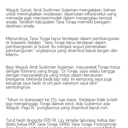
Wagub Sulsel, Andi Sudirman Sulaiman mengatakan, bahwa
untuk meningkatkan wisatawan, diperlukan infrastruktur yang
memadai agar mempermudah dalam menjangkau tempat
wisata. Terlebih Kabupaten Tana Toraja memiliki beragam
destinasi wisata.
Menurutnya, Tana Toraja harus terdepan dalam pembangunan
di Sulawesi Selatan. “Tana Toraja harus terdepan dalam
pembangunan di Sulsel. Itu menjadi wujud pemerataan
pembangunan,” ungkapnya yang disambut tepuk tangan dari
tetamu.
Bagi Wagub Andi Sudirman Sulaiman, masyarakat Toraja hidup
dengan toleransi yang tinggi. “Di Toraja, saya selalu bangga
dengan masyarakatnya yang hidup dalam kerukunan
beragama, berbeda beda tapi satu. Ini kampung saya juga,
keluarga saya hadir di sini jauh sebelum saya lahir.”
sambungnya.
“Tahun ini (perayaan) ke 773, luar biasa.
Kedepan tidak boleh
lagi menganggap Toraja daerah kecil. Ada Gubernur, ada
Wagub, maju ki,” pungkasnya yang disambut tepuk riuh.
Turut hadir Anggota DPD RI, Lily Amelia Salurapa; Ketua dan
Wakil Ketua PKK Tana Toraja; DPRD Tana Toraja; Forkopimda