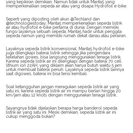
yang kepikiran demikian. Namun tidak untuk Manta5 yang
memperkenalkan sepeda air atau yang disapa Hydrofoil e-bike.
Seperti yang diposting oleh akun @Techland dan
@technologiestoday, Manta5 memperkenalkan sepeda listrik
air atau hydrofoil e-bike pertama di dunia. Dengan memiliki
fungsi layaknya sebuah sepeda, Manta5 hadir untuk penggila
sepeda namun yang memiliki rumah dekat danau atau perairan.
Layaknya sepeda listrik konvensional, Manta5 hydrofoil e-bike
juga dilengkapi baterai listrik sehingga jika pengendara
kelelahan gowes, bisa langsung menggunakan tenaga listrik.
Karena sepeda listrik air ini dilengkapi dengan baterai 70 cell
lithium ion 22AH, yang diklaim akan hanya butuh waktu 5 jam
untuk membuat baterai penuh. Layaknya sepeda listrik lainnya
saat digowes, baterai ini bisa terisi kembali.
Soal ketangguhan jangan meragukan sepeda listrik air yang
satu ini, karena sepeda listrik air ini mampu berlari hingga 20
km/jam atau 12 knots dengan menggunakan tenaga listrik.
Sayangnya tidak dijelaskan berapa harga banderol sepeda
listrik air yang satu ini. Meski demikian, sepeda listrik air ini
cukup menggoda bukan?