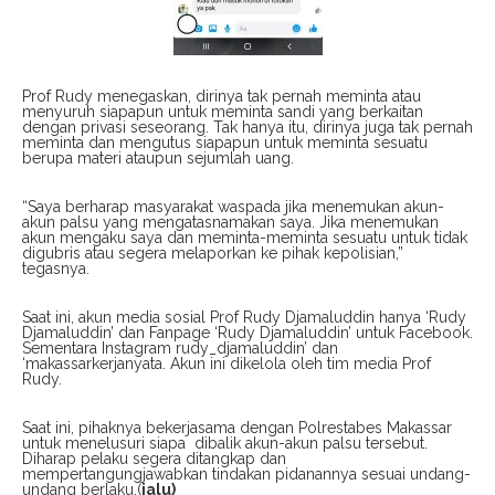
Prof Rudy menegaskan, dirinya tak pernah meminta atau
menyuruh siapapun untuk meminta sandi yang berkaitan
dengan privasi seseorang. Tak hanya itu, dirinya juga tak pernah
meminta dan mengutus siapapun untuk meminta sesuatu
berupa materi ataupun sejumlah uang.
“Saya berharap masyarakat waspada jika menemukan akun-
akun palsu yang mengatasnamakan saya. Jika menemukan
akun mengaku saya dan meminta-meminta sesuatu untuk tidak
digubris atau segera melaporkan ke pihak kepolisian,”
tegasnya.
Saat ini, akun media sosial Prof Rudy Djamaluddin hanya ‘Rudy
Djamaluddin’ dan Fanpage ‘Rudy Djamaluddin’ untuk Facebook.
Sementara Instagram rudy_djamaluddin’ dan
‘makassarkerjanyata. Akun ini dikelola oleh tim media Prof
Rudy.
Saat ini, pihaknya bekerjasama dengan Polrestabes Makassar
untuk menelusuri siapa
dibalik akun-akun palsu tersebut.
Diharap pelaku segera ditangkap dan
mempertangungjawabkan tindakan pidanannya sesuai undang-
undang berlaku.(
jalu)