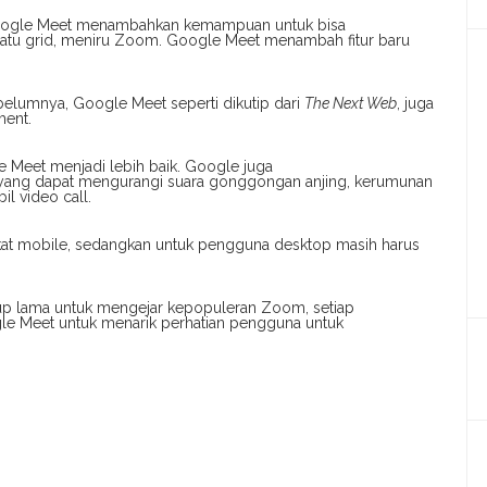
oogle Meet menambahkan kemampuan untuk bisa
satu grid, meniru Zoom. Google Meet menambah fitur baru
ebelumnya, Google Meet seperti dikutip dari
The Next Web
, juga
ment.
le Meet menjadi lebih baik. Google juga
 yang dapat mengurangi suara gonggongan anjing, kerumunan
il video call.
gkat mobile, sedangkan untuk pengguna desktop masih harus
p lama untuk mengejar kepopuleran Zoom, setiap
le Meet untuk menarik perhatian pengguna untuk