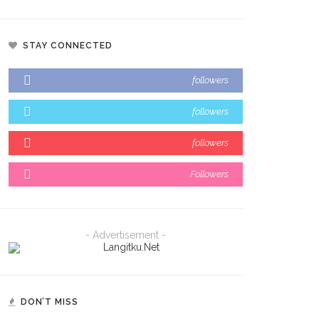
STAY CONNECTED
followers
followers
followers
Followers
- Advertisement -
DON’T MISS