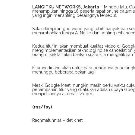
LANGITKU NETWORKS, Jakarta
– Minggu lalu, G
menampilkan hingga 16 peserta rapat online dalam 
yang ingin menantang pesaingnya tersebut.
Selain tampilan grid video yang lebih banyak dari s
menambahkan fungsi AI Noise dan lighting enhance
Kedua fitur ini akan membuat kualitas video di Goog
mengimplementasikan teknologi noise cancellation
orang di sekitar, atau bahkan suara kita mengetik samb
Fitur ini didahulukan untuk para pengguna di peran
menunggu beberapa pekan lagi.
Meski Google Meet mungkin masih perlu waktu cuku
penambahan fitur yang dilakukan adalah upaya Goog
menjadikannya alternatif Zoom.
(rns/fay)
Rachmatunnisa – detikInet