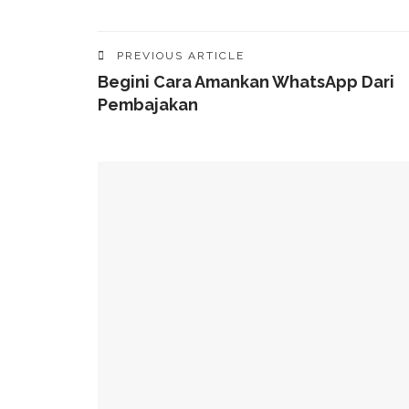
PREVIOUS ARTICLE
Begini Cara Amankan WhatsApp Dari
Pembajakan
YOU MIGHT ALSO LIKE
Fosil Penguin Raksasa Ditemukan Di Selandia B
Bahaya! Bot Makin Merajalela Di Dunia Maya
Apa Itu Generative AI Dan Manfaat Interaksi D
Survei: Anak-Anak Nonton YouTube 106 Menit Se
Satelit Telkom Meluncur Dibawa Roket Elon Mu