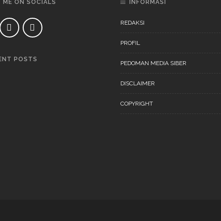
D ME ON SOCIALS
INFORMASI
REDAKSI
PROFIL
ENT POSTS
PEDOMAN MEDIA SIBER
DAERAH
NEWS
DISCLAIMER
COPYRIGHT
DAERAH
NEWS
“Ini Bukan Festival” Akan
Digelar Pertengahan
November 202
DAERAH
NEWS
“Ini Bukan Festival” Akan
Hadirkan Pertunjukan Dan
Workshop Untuk Anak-Anak