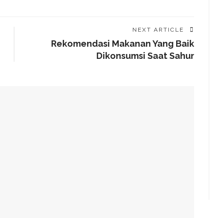
NEXT ARTICLE
Rekomendasi Makanan Yang Baik
Dikonsumsi Saat Sahur
aru, Lebih Besar Dari Manusia
engan Pelanggan?
tiap Hari
sk, Menkominfo Titip Doa