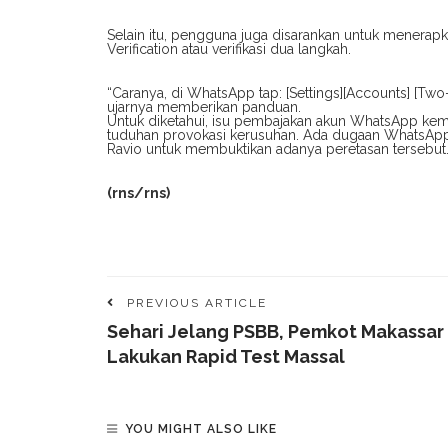
Selain itu, pengguna juga disarankan untuk menera
Verification atau verifikasi dua langkah.
“Caranya, di WhatsApp tap: [Settings][Accounts] [Two-
ujarnya memberikan panduan.
Untuk diketahui, isu pembajakan akun WhatsApp kemb
tuduhan provokasi kerusuhan. Ada dugaan WhatsApp sa
Ravio untuk membuktikan adanya peretasan tersebut
(rns/rns)
PREVIOUS ARTICLE
Sehari Jelang PSBB, Pemkot Makassar
Lakukan Rapid Test Massal
YOU MIGHT ALSO LIKE