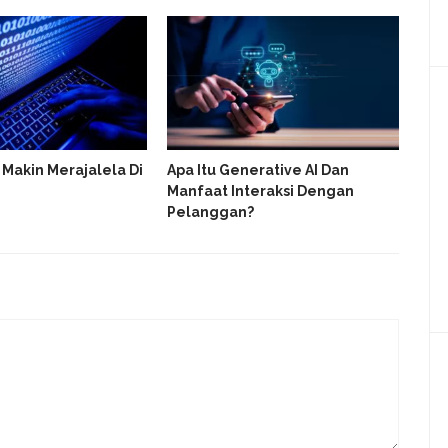
 Makin Merajalela Di
Apa Itu Generative AI Dan
Sur
Manfaat Interaksi Dengan
You
Pelanggan?