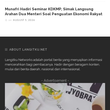
Munafri Hadiri Seminar KDKMP, Simak Langsung
Arahan Dua Menteri Soal Penguatan Ekonomi Rakyat
on
AUGUST 5, 2026
ABOUT LANGITKU.NET
Langitku Networks adalah portal berita yang menyajikan informasi
mencerahkan bagi pembacanya. Hadir dengan beragam konten,
mulai dari berita daerah, nasional dan internasional.
- Advertisement -