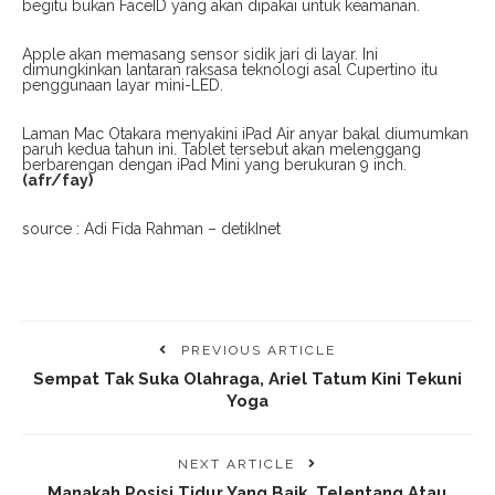
begitu bukan FaceID yang akan dipakai untuk keamanan.
Apple akan memasang sensor sidik jari di layar. Ini
dimungkinkan lantaran raksasa teknologi asal Cupertino itu
penggunaan layar mini-LED.
Laman Mac Otakara menyakini iPad Air anyar bakal diumumkan
paruh kedua tahun ini. Tablet tersebut akan melenggang
berbarengan dengan iPad Mini yang berukuran 9 inch.
(afr/fay)
source : Adi Fida Rahman – detikInet
PREVIOUS ARTICLE
Sempat Tak Suka Olahraga, Ariel Tatum Kini Tekuni
Yoga
NEXT ARTICLE
Manakah Posisi Tidur Yang Baik, Telentang Atau