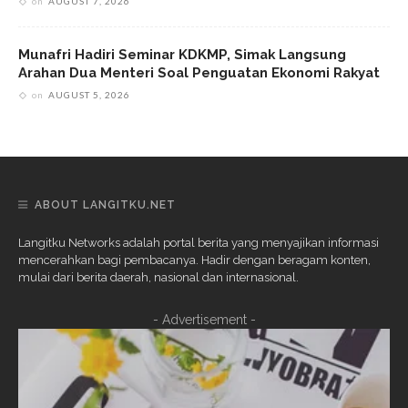
on
AUGUST 7, 2026
Munafri Hadiri Seminar KDKMP, Simak Langsung
Arahan Dua Menteri Soal Penguatan Ekonomi Rakyat
on
AUGUST 5, 2026
ABOUT LANGITKU.NET
Langitku Networks adalah portal berita yang menyajikan informasi
mencerahkan bagi pembacanya. Hadir dengan beragam konten,
mulai dari berita daerah, nasional dan internasional.
- Advertisement -