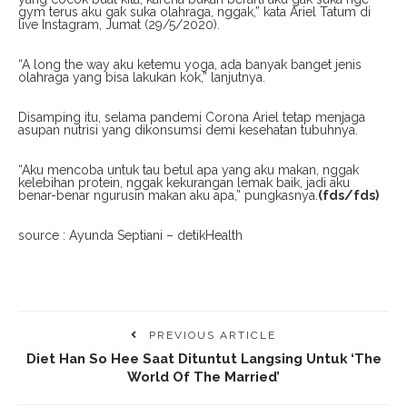
gym terus aku gak suka olahraga, nggak,” kata Ariel Tatum di
live Instagram, Jumat (29/5/2020).
“A long the way aku ketemu yoga, ada banyak banget jenis
olahraga yang bisa lakukan kok,” lanjutnya.
Disamping itu, selama pandemi Corona Ariel tetap menjaga
asupan nutrisi yang dikonsumsi demi kesehatan tubuhnya.
“Aku mencoba untuk tau betul apa yang aku makan, nggak
kelebihan protein, nggak kekurangan lemak baik, jadi aku
benar-benar ngurusin makan aku apa,” pungkasnya.
(fds/fds)
source : Ayunda Septiani – detikHealth
PREVIOUS ARTICLE
Diet Han So Hee Saat Dituntut Langsing Untuk ‘The
World Of The Married’