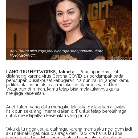
Ariel Tatum pilih yoga jadi olahraga saat pandemi. (Foto:
Noel/detikHOT)
LANGITKU NETWORKS, Jakarta
– Penerapan physical
distancing karena virus Corona COVID-19 berdampak pada
penutupan pusat-pusat kebugaran. Namun hal ini jangan kamu
jadikan alasan untuk tidak melakukan olahraga ya detikers.
Walaupun di rumah, kamu tetap bisa melakukannya guna
menjaga kesehatan.
Ariel Tatum yang dulu mengaku tak suka melakukan aktivitas
fisik pun sekarang ‘memaksakan diri’ untuk tetap berolahraga
untuk mendapatkan kesehatan yang prima.
“Aku dulu nggak suka olahraga, karena mama aku nge-gym jadi
aku mikir aku gak bisa olahraga deh. Tapi kita harus tau apa
yang cocok buat kita, karena bukan berarti aku gak suka nge-