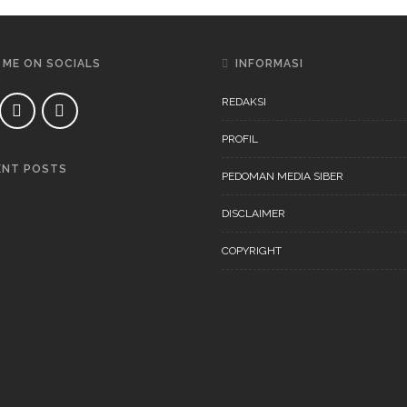
 ME ON SOCIALS
INFORMASI
REDAKSI
PROFIL
ENT POSTS
PEDOMAN MEDIA SIBER
DAERAH
NEWS
DISCLAIMER
COPYRIGHT
DAERAH
NEWS
“Ini Bukan Festival” Akan
Digelar Pertengahan
November 202
DAERAH
NEWS
“Ini Bukan Festival” Akan
Hadirkan Pertunjukan Dan