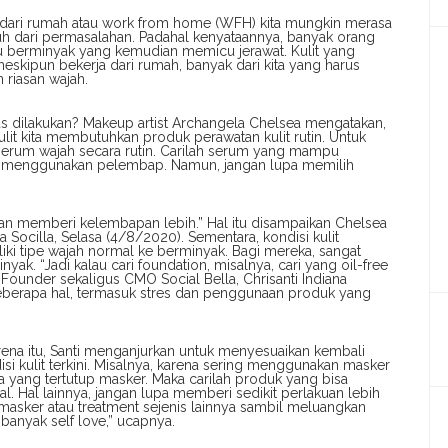
dari rumah atau work from home (WFH) kita mungkin merasa
jauh dari permasalahan. Padahal kenyataannya, banyak orang
atau berminyak yang kemudian memicu jerawat. Kulit yang
meskipun bekerja dari rumah, banyak dari kita yang harus
 riasan wajah.
us dilakukan? Makeup artist Archangela Chelsea mengatakan,
lit kita membutuhkan produk perawatan kulit rutin. Untuk
 serum wajah secara rutin. Carilah serum yang mampu
bisa menggunakan pelembap. Namun, jangan lupa memilih
kan memberi kelembapan lebih.” Hal itu disampaikan Chelsea
Socilla, Selasa (4/8/2020). Sementara, kondisi kulit
ki tipe wajah normal ke berminyak. Bagi mereka, sangat
ak. “Jadi kalau cari foundation, misalnya, cari yang oil-free
-Founder sekaligus CMO Social Bella, Chrisanti Indiana
beberapa hal, termasuk stres dan penggunaan produk yang
rena itu, Santi menganjurkan untuk menyesuaikan kembali
i kulit terkini. Misalnya, karena sering menggunakan masker
ea yang tertutup masker. Maka carilah produk yang bisa
. Hal lainnya, jangan lupa memberi sedikit perlakuan lebih
masker atau treatment sejenis lainnya sambil meluangkan
 banyak self love,” ucapnya.