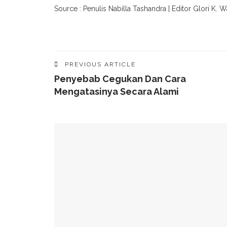
Source : Penulis Nabilla Tashandra | Editor Glori K.
PREVIOUS ARTICLE
Penyebab Cegukan Dan Cara
Mengatasinya Secara Alami
YOU MIGHT ALSO LIKE
Jadi Minuman Favorit Gen Z, Ini Sederet Manf
Lagi Tren Main Padel Waspadai Saraf Kejepit, I
Butuh Tidur Berapa Lama Untuk Menurunkan Ber