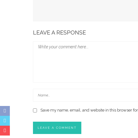
Rajin Minum Kopi Dan Teh Perkecil Risiko Pikun
Fakta Menarik Kopi Dicampur Minyak Zaitun
LEAVE A RESPONSE
Save my name, email, and website in this browser for