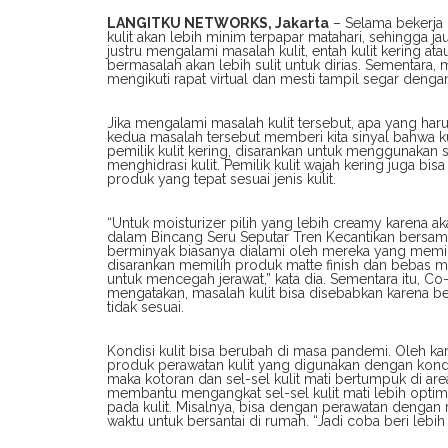
LANGITKU NETWORKS, Jakarta
– Selama bekerja 
kulit akan lebih minim terpapar matahari, sehingga 
justru mengalami masalah kulit, entah kulit kering 
bermasalah akan lebih sulit untuk dirias. Sementara, 
mengikuti rapat virtual dan mesti tampil segar dengan
Jika mengalami masalah kulit tersebut, apa yang har
kedua masalah tersebut memberi kita sinyal bahwa ku
pemilik kulit kering, disarankan untuk menggunakan
menghidrasi kulit. Pemilik kulit wajah kering juga 
produk yang tepat sesuai jenis kulit.
“Untuk moisturizer pilih yang lebih creamy karena a
dalam Bincang Seru Seputar Tren Kecantikan bersama 
berminyak biasanya dialami oleh mereka yang memili
disarankan memilih produk matte finish dan bebas miny
untuk mencegah jerawat,” kata dia. Sementara itu, Co
mengatakan, masalah kulit bisa disebabkan karena 
tidak sesuai.
Kondisi kulit bisa berubah di masa pandemi. Oleh ka
produk perawatan kulit yang digunakan dengan kondis
maka kotoran dan sel-sel kulit mati bertumpuk di ar
membantu mengangkat sel-sel kulit mati lebih optimal
pada kulit. Misalnya, bisa dengan perawatan dengan 
waktu untuk bersantai di rumah. “Jadi coba beri lebih