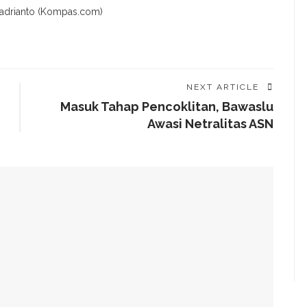
 Wadrianto (Kompas.com)
NEXT ARTICLE
Masuk Tahap Pencoklitan, Bawaslu
Awasi Netralitas ASN
aat Matcha Untuk Kesehatan Tubuh
ni Kata Dokter
at Badan? Ini Temuan Riset Ilmiah