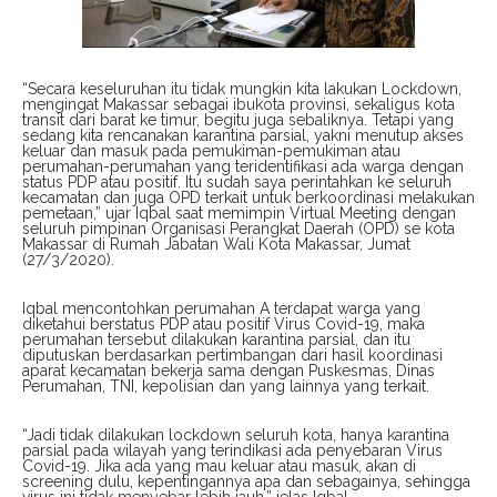
“Secara keseluruhan itu tidak mungkin kita lakukan Lockdown,
mengingat Makassar sebagai ibukota provinsi, sekaligus kota
transit dari barat ke timur, begitu juga sebaliknya. Tetapi yang
sedang kita rencanakan karantina parsial, yakni menutup akses
keluar dan masuk pada pemukiman-pemukiman atau
perumahan-perumahan yang teridentifikasi ada warga dengan
status PDP atau positif. Itu sudah saya perintahkan ke seluruh
kecamatan dan juga OPD terkait untuk berkoordinasi melakukan
pemetaan,” ujar Iqbal saat memimpin Virtual Meeting dengan
seluruh pimpinan Organisasi Perangkat Daerah (OPD) se kota
Makassar di Rumah Jabatan Wali Kota Makassar, Jumat
(27/3/2020).
Iqbal mencontohkan perumahan A terdapat warga yang
diketahui berstatus PDP atau positif Virus Covid-19, maka
perumahan tersebut dilakukan karantina parsial, dan itu
diputuskan berdasarkan pertimbangan dari hasil koordinasi
aparat kecamatan bekerja sama dengan Puskesmas, Dinas
Perumahan, TNI, kepolisian dan yang lainnya yang terkait.
“Jadi tidak dilakukan lockdown seluruh kota, hanya karantina
parsial pada wilayah yang terindikasi ada penyebaran Virus
Covid-19. Jika ada yang mau keluar atau masuk, akan di
screening dulu, kepentingannya apa dan sebagainya, sehingga
virus ini tidak menyebar lebih jauh,” jelas Iqbal.