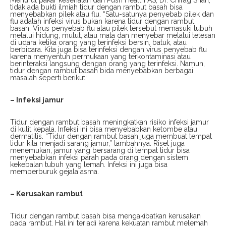
tidak ada bukti ilmiah tidur dengan rambut basah bisa
menyebabkan pilek atau flu. “Satu-satunya penyebab pilek dan
flu adalah infeksi virus bukan karena tidur dengan rambut
basah. Virus penyebab flu atau pilek tersebut memasuki tubuh
melalui hidung, mulut, atau mata dan menyebar melalui tetesan
di udara ketika orang yang terinfeksi bersin, batuk, atau
berbicara. Kita juga bisa terinfeksi dengan virus penyebab flu
karena menyentuh permukaan yang terkontaminasi atau
berinteraksi langsung dengan orang yang terinfeksi. Namun,
tidur dengan rambut basah bida menyebabkan berbagai
masalah seperti berikut:
– Infeksi jamur
Tidur dengan rambut basah meningkatkan risiko infeksi jamur
di kulit kepala. Infeksi ini bisa menyebabkan ketombe atau
dermatitis. “Tidur dengan rambut basah juga membuat tempat
tidur kita menjadi sarang jamur,” tambahnya. Riset juga
menemukan, jamur yang bersarang di tempat tidur bisa
menyebabkan infeksi parah pada orang dengan sistem
kekebalan tubuh yang lemah. Infeksi ini juga bisa
memperburuk gejala asma.
– Kerusakan rambut
Tidur dengan rambut basah bisa mengakibatkan kerusakan
pada rambut. Hal ini terjadi karena kekuatan rambut melemah