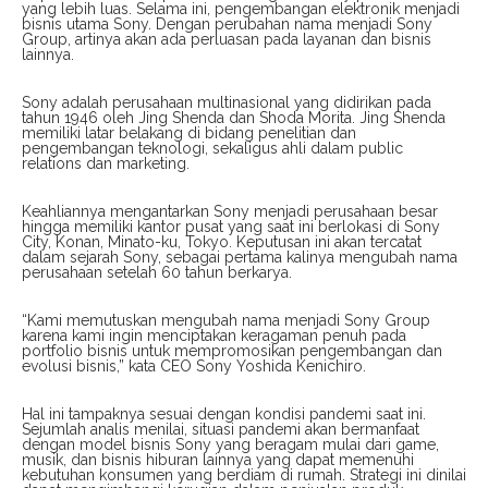
yang lebih luas. Selama ini, pengembangan elektronik menjadi
bisnis utama Sony. Dengan perubahan nama menjadi Sony
Group, artinya akan ada perluasan pada layanan dan bisnis
lainnya.
Sony adalah perusahaan multinasional yang didirikan pada
tahun 1946 oleh Jing Shenda dan Shoda Morita. Jing Shenda
memiliki latar belakang di bidang penelitian dan
pengembangan teknologi, sekaligus ahli dalam public
relations dan marketing.
Keahliannya mengantarkan Sony menjadi perusahaan besar
hingga memiliki kantor pusat yang saat ini berlokasi di Sony
City, Konan, Minato-ku, Tokyo. Keputusan ini akan tercatat
dalam sejarah Sony, sebagai pertama kalinya mengubah nama
perusahaan setelah 60 tahun berkarya.
“Kami memutuskan mengubah nama menjadi Sony Group
karena kami ingin menciptakan keragaman penuh pada
portfolio bisnis untuk mempromosikan pengembangan dan
evolusi bisnis,” kata CEO Sony Yoshida Kenichiro.
Hal ini tampaknya sesuai dengan kondisi pandemi saat ini.
Sejumlah analis menilai, situasi pandemi akan bermanfaat
dengan model bisnis Sony yang beragam mulai dari game,
musik, dan bisnis hiburan lainnya yang dapat memenuhi
kebutuhan konsumen yang berdiam di rumah. Strategi ini dinilai