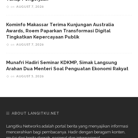
on
AUGUST 7, 2026
Kominfo Makassar Terima Kunjungan Australia
Awards, Roem Paparkan Transformasi Digital
Tingkatkan Kepercayaan Publik
on
AUGUST 7, 2026
Munafri Hadiri Seminar KDKMP, Simak Langsung
Arahan Dua Menteri Soal Penguatan Ekonomi Rakyat
on
AUGUST 5, 2026
ABOUT LANGITKU.NET
Langitku Networks adalah portal berita yang menyajikan informasi
mencerahkan bagi pembacanya. Hadir dengan beragam konten,
mulai dari berita daerah, nasional dan internasional.