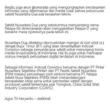
Begitu juga akun @seradata yang mengungkapkan berdasarkan
informasi yang diterimanya dari media lokal bahwa peluncuran
satelit Nusantara Dua ada kesalahan teknis.
Satelit Nusantara Dua yang sebelumnya menyandang nama
Palapa-N1 direncanakan akan menggantikan Palapa-D yang
berakhir masa operasinya pada tahun ini.
Nusantara Dua diketahui diproyeksikan mengisi di slot orbit 113
derajat Bujur Timur (BT) yang akan dimanfaatkan Indosat
Ooredoo sebagai penyedia jasa satelit untuk menunjang bisnis
media broadcasting di Indonesia. Hal itu juga untuk mencapai
visinya menjadi perusahaan digital terdepan di Indonesia.
Sebagai informasi, Indosat Ooredoo bersama dengan PT Pintar
Nusantara Sejahtera (Pintar) dan PT Pasifik Satelit Nusantara
(PSN) melalui perusahaan joint venture bernama PT Palapa
Satelit Nusa Sejahtera (PSNS) telah menandatangani
kesepakatan kerja sama untuk pembelian satelit dengan
produsen satelit terkemuka asal Tiongkok, China Great Wall
Industry Corporation (CGWIC).
Agus Tri Haryanto – detikInet