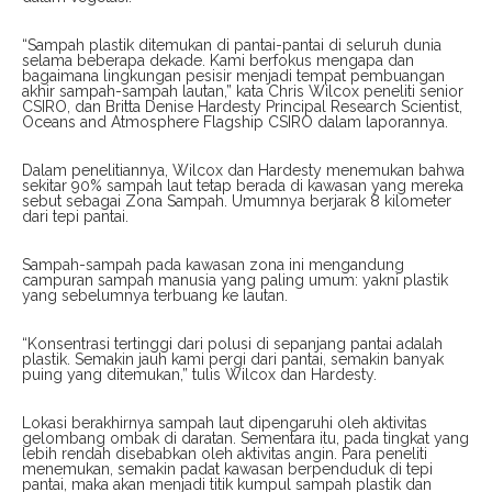
“Sampah plastik ditemukan di pantai-pantai di seluruh dunia
selama beberapa dekade. Kami berfokus mengapa dan
bagaimana lingkungan pesisir menjadi tempat pembuangan
akhir sampah-sampah lautan,” kata Chris Wilcox peneliti senior
CSIRO, dan Britta Denise Hardesty Principal Research Scientist,
Oceans and Atmosphere Flagship CSIRO dalam laporannya.
Dalam penelitiannya, Wilcox dan Hardesty menemukan bahwa
sekitar 90% sampah laut tetap berada di kawasan yang mereka
sebut sebagai Zona Sampah. Umumnya berjarak 8 kilometer
dari tepi pantai.
Sampah-sampah pada kawasan zona ini mengandung
campuran sampah manusia yang paling umum: yakni plastik
yang sebelumnya terbuang ke lautan.
“Konsentrasi tertinggi dari polusi di sepanjang pantai adalah
plastik. Semakin jauh kami pergi dari pantai, semakin banyak
puing yang ditemukan,” tulis Wilcox dan Hardesty.
Lokasi berakhirnya sampah laut dipengaruhi oleh aktivitas
gelombang ombak di daratan. Sementara itu, pada tingkat yang
lebih rendah disebabkan oleh aktivitas angin. Para peneliti
menemukan, semakin padat kawasan berpenduduk di tepi
pantai, maka akan menjadi titik kumpul sampah plastik dan