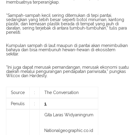
membuatnya terperangkap.
“Sampah-sampah kecil sering ditemukan di tepi pantai,
sedangkan yang lebih besar seperti botol minuman, kantong
plastik, dan kemasan plastik berada di tempat yang jauh di
daratan, sering terjebak di antara tumbuh-tumbuhan,” tulis para
peneliti.
Kumpulan sampah di laut maupun di pantai akan menimbulkan
bahaya dan bisa membunuh hewan-hewan di ekosistem
sekitar.
“Ini juga dapat merusak pemandangan, merusak ekonomi suatu
daerah melalui pengurangan pendapatan pariwisata,” pungkas
Wilcox dan Hardesty.
Source
:
The Conversation
Penulis
:
1
Gita Laras Widyaningrum
Nationalgeographic.co.id