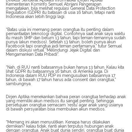
Direktur Jenderal Aplikasi Informatika (Dirjen Aptika)
Kementerian Kominfo Semuel Abrijani Pangerapan
mengatakan, bila melihat regulasi General Data Protection
Regulation (GDPR) itu batasan di usia 16 tahun, tetapi nanti
Indonesia akan lebih tinggi lagi.
“Batas usia ini memang peran orangtua itu penting dalam
pemanfaatan teknologi digital. Contohnya saat anak saya waktu
itu masih SMP dan belum 13 tahun, tapi teman-temannya sudah
punya (akun medsos). Setelah 13 tahun, boleh punya akun
Facebook tapi orangtua jadi teman pertamanya,” tutur Semual
dalam diskusi virtual “Melindungi Jejak Digital dan
Mengamankan Data Pribadi”.
“Nah, di RUU nanti batasannya bukan hanya 13 tahun. Kalau kita
lihat GDPR itu batasannya 16 tahun, di Amerika juga. Di
Indonesia dalam RUU PDP ini mengusulkan batasannya 17
tahun, di bawah 17 tahun harus ada consent dari orangtua,”
sambungnya.
Dirjen Aptika menekankan bahwa peran orangtua terhadap anak
yang memiliki akun medsos itu sangat penting. Sehingga
persetujuan orangtua semacam ‘restu’ agar anak yang usianya
di bawah persyaratan bisa membukan akun medsos.
“Memang ini akan menyulitkan. Kenapa harus dilakukan
demikian? kalau tidak, nanti akan terputus hubungan anak
dengan orangtua. Anak buat dunia sendiri, orangtua buat dunia