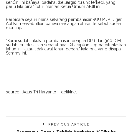
sendiri. Ini bahaya, padahal (keluarga) itu unit terkecil yang
perlu kita bina,” tutur mantan Ketua Umum APJII ini.
Berbicara sejauh mana sekarang pembahasanRUU PDP, Dirjen
Aptika menyebutkan bahwa rancangan aturan tersebut sudah
mencapai
“Kami sudah lakukan pembahasan dengan DPR dari 300 DIM,
sudah terselesaikan separuhnya. Diharapkan segera dituntaskan
tahun ini, kalau tidak awal tahun depan,” kata pria yang disapa
Semmy ini.
source : Agus Tri Haryanto – detikInet
PREVIOUS ARTICLE
Program 1 Desa 1 Tahfidz Angkatan IV Dibuka