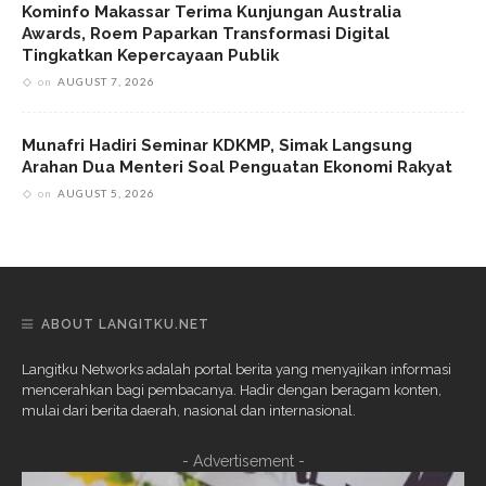
Kominfo Makassar Terima Kunjungan Australia
Awards, Roem Paparkan Transformasi Digital
Tingkatkan Kepercayaan Publik
on
AUGUST 7, 2026
Munafri Hadiri Seminar KDKMP, Simak Langsung
Arahan Dua Menteri Soal Penguatan Ekonomi Rakyat
on
AUGUST 5, 2026
ABOUT LANGITKU.NET
Langitku Networks adalah portal berita yang menyajikan informasi
mencerahkan bagi pembacanya. Hadir dengan beragam konten,
mulai dari berita daerah, nasional dan internasional.
- Advertisement -