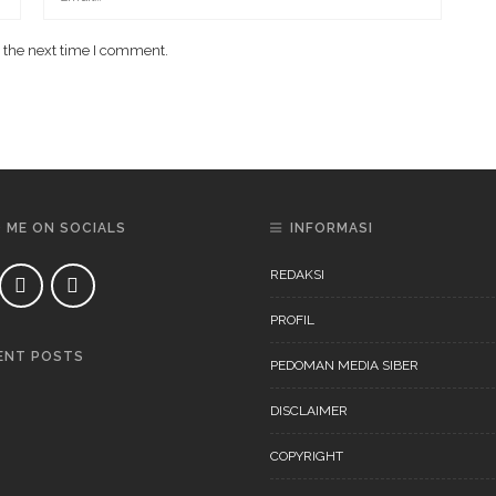
 the next time I comment.
D ME ON SOCIALS
INFORMASI
REDAKSI
PROFIL
ENT POSTS
PEDOMAN MEDIA SIBER
DAERAH
NEWS
DISCLAIMER
COPYRIGHT
DAERAH
NEWS