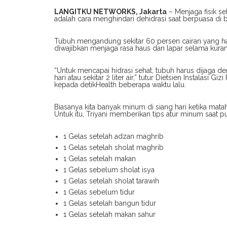
LANGITKU NETWORKS, Jakarta
– Menjaga fisik s
adalah cara menghindari dehidrasi saat berpuasa di
Tubuh mengandung sekitar 60 persen cairan yang haru
diwajibkan menjaga rasa haus dan lapar selama kur
“Untuk mencapai hidrasi sehat, tubuh harus dijaga 
hari atau sekitar 2 liter air,” tutur Dietsien Instala
kepada detikHealth beberapa waktu lalu.
Biasanya kita banyak minum di siang hari ketika matah
Untuk itu, Triyani memberikan tips atur minum saat p
1 Gelas setelah adzan maghrib
1 Gelas setelah sholat maghrib
1 Gelas setelah makan
1 Gelas sebelum sholat isya
1 Gelas setelah sholat tarawih
1 Gelas sebelum tidur
1 Gelas setelah bangun tidur
1 Gelas setelah makan sahur