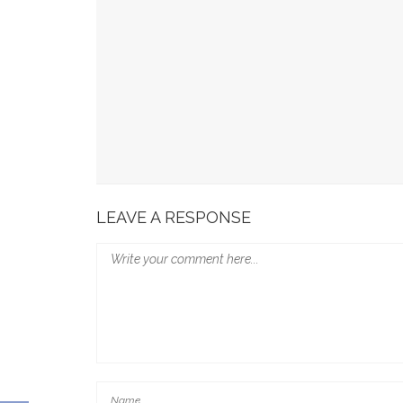
Minum Susu Di Malam Hari, Amankah Untuk Gul
Ini Yang Terjadi Pada Tubuh Saat Batasi Kons
Jadi Minuman Favorit Gen Z, Ini Sederet Manf
Benarkah Keju Bikin Kolesterol Naik? Ini Faktan
Lagi Tren Main Padel Waspadai Saraf Kejepit, I
LEAVE A RESPONSE