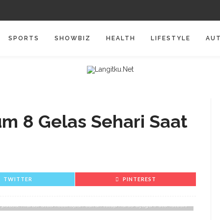
SPORTS
SHOWBIZ
HEALTH
LIFESTYLE
AU
m 8 Gelas Sehari Saat
TWITTER
PINTEREST
 puasa, hidrasi atau kecukupan cairan tetap harus dijaga (Foto: iStock)