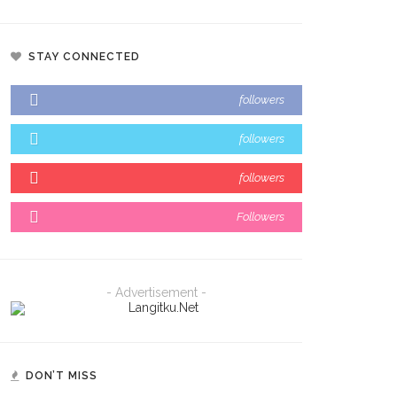
STAY CONNECTED
followers
followers
followers
Followers
- Advertisement -
DON’T MISS