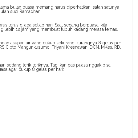
elama bulan puasa memang harus diperhatikan, salah satunya
 bulan suci Ramadhan.
s terus dijaga setiap hari. Saat sedang berpuasa, kita
ang lebih 12 jam yang membuat tubuh kadang merasa lemas.
dengan asupan air yang cukup sekurang-kurangnya 8 gelas per
si Gizi RS Cipto Mangunkusumo, Triyani Kresnawan, DCN, MKes, RD,
ari sedang terik-teriknya. Tapi kan pas puasa nggak bisa.
uasa agar cukup 8 gelas per hari: