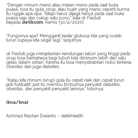
“Dengan minum manis atau makan manis pada saat buka
puasa, bisa itu gula, sirup, atau buah yang manis seperti kurma
itu nggak apa-apa. Tetapi harus dijaga hanya pada saat buka
puasa saja dan cukup satu porsi,” kata dr Fiastuti
kepada
detikcom
, Kamis (30/4/2020).
“Fungsinya apa? Mengganti kadar glukosa kita yang sudah
turun supaya kita segar lagi,” lanjutnya.
dr Fiastuti juga menjelaskan kandungan kalori yang tinggi pada
sirup bisa berbahaya bagi tubuh bila diminum lebih dari satu
gelas dalam sehari. Karena itu bisa menyebabkan risiko terkena
obesitas dan juga diabetes.
“Kalau kita minum (sirup) gula itu cepat naik dan cepat turun
jadi fluktuatif, jadi itu memicu timbulnya penyakit diabetes,
obesitas, dan penyakit-penyakit lainnya,” tuturnya.
(kna/kna)
Achmad Reyhan Dwianto – detikHealth