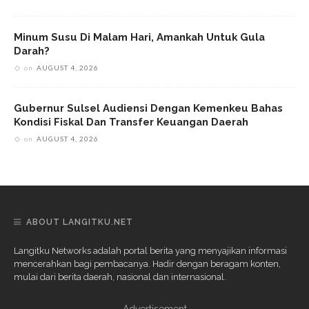
Minum Susu Di Malam Hari, Amankah Untuk Gula
Darah?
on
AUGUST 4, 2026
Gubernur Sulsel Audiensi Dengan Kemenkeu Bahas
Kondisi Fiskal Dan Transfer Keuangan Daerah
on
AUGUST 4, 2026
ABOUT LANGITKU.NET
Langitku Networks adalah portal berita yang menyajikan informasi
mencerahkan bagi pembacanya. Hadir dengan beragam konten,
mulai dari berita daerah, nasional dan internasional.