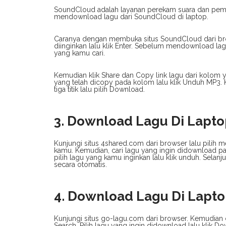
SoundCloud adalah layanan perekam suara dan pemut
mendownload lagu dari SoundCloud di laptop.
Caranya dengan membuka situs SoundCloud dari brows
diinginkan lalu klik Enter. Sebelum mendownload lag
yang kamu cari.
Kemudian klik Share dan Copy link lagu dari kolom y
yang telah dicopy pada kolom lalu klik Unduh MP3. 
tiga titik lalu pilih Download.
3. Download Lagu Di Lapto
Kunjungi situs 4shared.com dari browser lalu pilih
kamu. Kemudian, cari lagu yang ingin didownload pa
pilih lagu yang kamu inginkan lalu klik unduh. Selanj
secara otomatis.
4. Download Lagu Di Lapt
Kunjungi situs go-lagu.com dari browser. Kemudian c
Search. Pilih lagu yang ingin didownload lalu klik