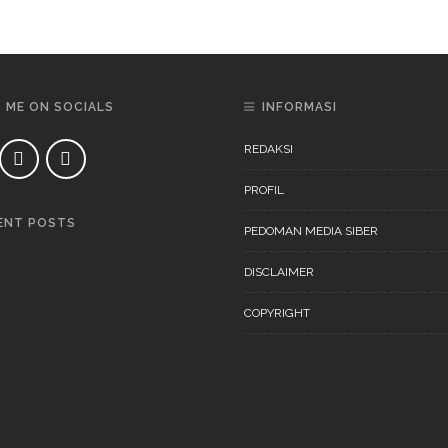
D ME ON SOCIALS
INFORMASI
REDAKSI
PROFIL
ENT POSTS
PEDOMAN MEDIA SIBER
DAERAH
NEWS
DISCLAIMER
COPYRIGHT
DAERAH
NEWS
“Ini Bukan Festival” Akan
Digelar Pertengahan
November 202
DAERAH
NEWS