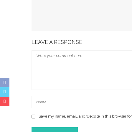
Apa Itu Generative AI Dan Manfaat Interaksi D
Survei: Anak-Anak Nonton YouTube 106 Menit Se
Satelit Telkom Meluncur Dibawa Roket Elon Mu
LEAVE A RESPONSE
Save my name, email, and website in this browser for