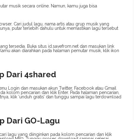
ar musik secara online. Namun, kamu juga bisa
er. Cari judul lagu, nama artis atau grup musik yang
unya, putar terlebih dahulu untuk memastikan lagu tersebut
ang tersedia. Buka situs id.savefrom.net dan masukan link
Kamu akan diarahkan pada halaman pemutar musik, klik ikon
p Dari 4shared
 menu Login dan masukan akun Twitter, Facebook atau Gmail
da kolom pencarian dan klik Enter. Pada halaman pencarian,
utnya, klik ‘unduh gratis’ dan tunggu sampai lagu terdownload
op Dari GO-Lagu
ari lagu yang diinginkan pada kolom pencarian dan klik
 Download MP3. Tunggu proses download sampai selesai.