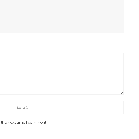
engan Pelanggan?
tiap Hari
sk, Menkominfo Titip Doa
 the next time I comment.