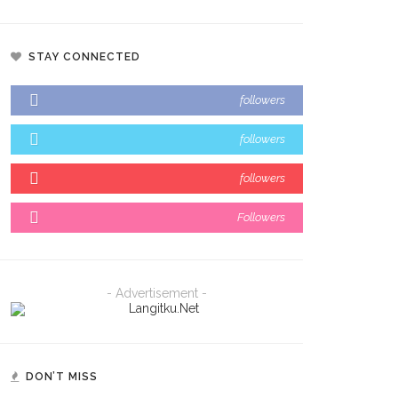
STAY CONNECTED
followers
followers
followers
Followers
- Advertisement -
DON’T MISS