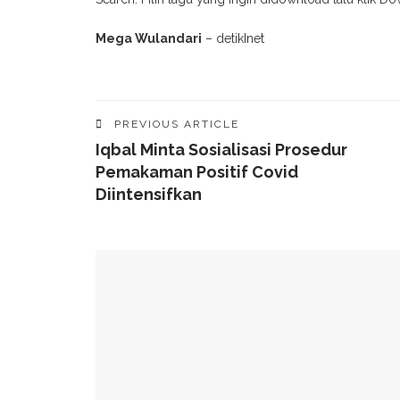
Mega Wulandari
– detikInet
PREVIOUS ARTICLE
Iqbal Minta Sosialisasi Prosedur
Pemakaman Positif Covid
Diintensifkan
YOU MIGHT ALSO LIKE
Fosil Penguin Raksasa Ditemukan Di Selandia B
Bahaya! Bot Makin Merajalela Di Dunia Maya