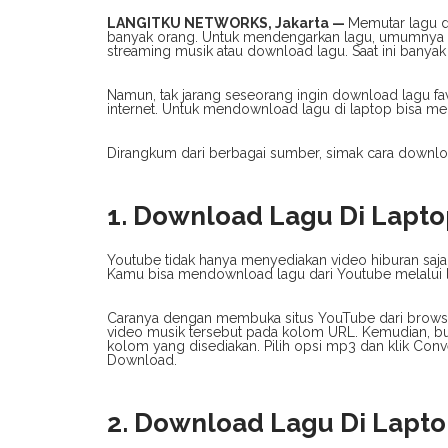
LANGITKU NETWORKS, Jakarta —
Memutar lagu d
banyak orang. Untuk mendengarkan lagu, umumnya bisa
streaming musik atau download lagu. Saat ini banyak 
Namun, tak jarang seseorang ingin download lagu fav
internet. Untuk mendownload lagu di laptop bisa me
Dirangkum dari berbagai sumber, simak cara downlo
1. Download Lagu Di Lapto
Youtube tidak hanya menyediakan video hiburan saja t
Kamu bisa mendownload lagu dari Youtube melalui 
Caranya dengan membuka situs YouTube dari browser
video musik tersebut pada kolom URL. Kemudian, bu
kolom yang disediakan. Pilih opsi mp3 dan klik Conve
Download.
2. Download Lagu Di Lapt