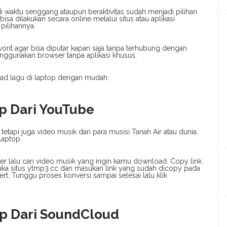
i waktu senggang ataupun beraktivitas sudah menjadi pilihan
 dilakukan secara online melalui situs atau aplikasi
pilihannya.
orit agar bisa diputar kapan saja tanpa terhubung dengan
nggunakan browser tanpa aplikasi khusus.
ad lagu di laptop dengan mudah:
p Dari YouTube
etapi juga video musik dari para musisi Tanah Air atau dunia.
laptop.
 lalu cari video musik yang ingin kamu download. Copy link
ka situs ytmp3.cc dan masukan link yang sudah dicopy pada
rt. Tunggu proses konversi sampai selesai lalu klik
op Dari SoundCloud