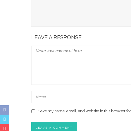
Survei: Anak-Anak Nonton YouTube 106 Menit Se
Satelit Telkom Meluncur Dibawa Roket Elon Mu
LEAVE A RESPONSE
Save my name, email, and website in this browser for