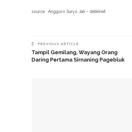
source : Anggoro Suryo Jati – detikInet
PREVIOUS ARTICLE
Tampil Gemilang, Wayang Orang
Daring Pertama Sirnaning Pagebluk
YOU MIGHT ALSO LIKE
Fosil Penguin Raksasa Ditemukan Di Selandia B
Bahaya! Bot Makin Merajalela Di Dunia Maya
Apa Itu Generative AI Dan Manfaat Interaksi D