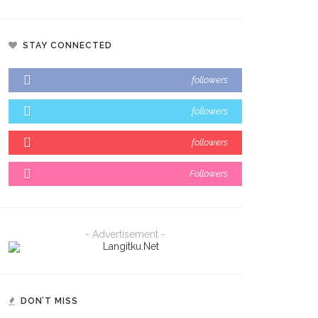
STAY CONNECTED
followers
followers
followers
Followers
- Advertisement -
DON’T MISS