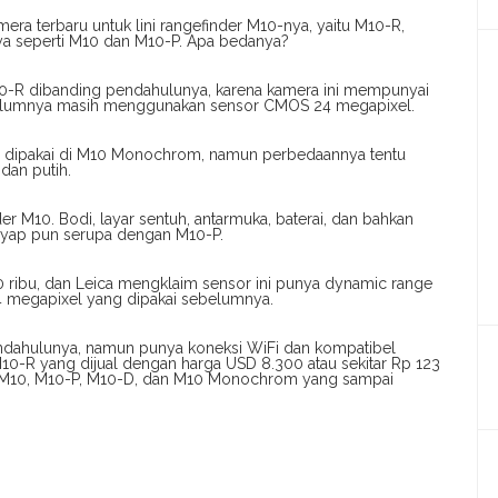
mera terbaru untuk lini rangefinder M10-nya, yaitu M10-R,
nya seperti M10 dan M10-P. Apa bedanya?
10-R dibanding pendahulunya, karena kamera ini mempunyai
belumnya masih menggunakan sensor CMOS 24 megapixel.
g dipakai di M10 Monochrom, namun perbedaannya tentu
dan putih.
er M10. Bodi, layar sentuh, antarmuka, baterai, dan bahkan
nyap pun serupa dengan M10-P.
50 ribu, dan Leica mengklaim sensor ini punya dynamic range
24 megapixel yang dipakai sebelumnya.
endahulunya, namun punya koneksi WiFi dan kompatibel
10-R yang dijual dengan harga USD 8.300 atau sekitar Rp 123
ni M10, M10-P, M10-D, dan M10 Monochrom yang sampai