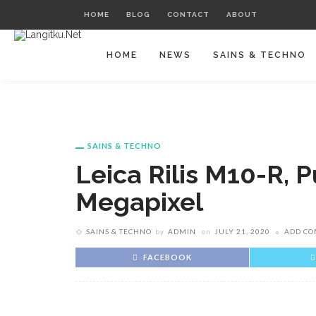
HOME
BLOG
CONTACT
ABOUT
HOME
NEWS
SAINS & TECHNO
SAINS & TECHNO
Leica Rilis M10-R, 
Megapixel
SAINS & TECHNO
by
ADMIN
on
JULY 21, 2020
ADD C
FACEBOOK