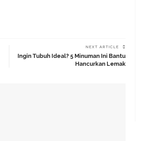
NEXT ARTICLE
Ingin Tubuh Ideal? 5 Minuman Ini Bantu
Hancurkan Lemak
aru, Lebih Besar Dari Manusia
engan Pelanggan?