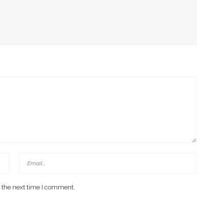
tiap Hari
sk, Menkominfo Titip Doa
 the next time I comment.