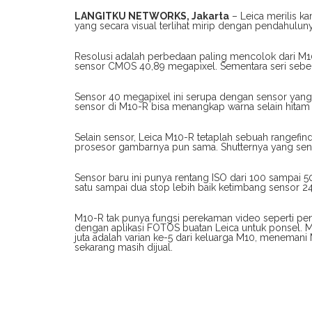
LANGITKU NETWORKS, Jakarta
– Leica merilis ka
yang secara visual terlihat mirip dengan pendahulu
Resolusi adalah perbedaan paling mencolok dari M
sensor CMOS 40,89 megapixel. Sementara seri se
Sensor 40 megapixel ini serupa dengan sensor yan
sensor di M10-R bisa menangkap warna selain hitam 
Selain sensor, Leica M10-R tetaplah sebuah rangefind
prosesor gambarnya pun sama. Shutternya yang se
Sensor baru ini punya rentang ISO dari 100 sampai 
satu sampai dua stop lebih baik ketimbang sensor 
M10-R tak punya fungsi perekaman video seperti p
dengan aplikasi FOTOS buatan Leica untuk ponsel. M
juta adalah varian ke-5 dari keluarga M10, menema
sekarang masih dijual.