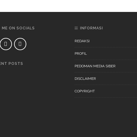
D ME ON SOCIALS
INFORMASI
REDAKSI
PROFIL
ENT POSTS
PEDOMAN MEDIA SIBER
DAERAH
NEWS
DISCLAIMER
COPYRIGHT
DAERAH
NEWS
“Ini Bukan Festival” Akan
Digelar Pertengahan
November 202
DAERAH
NEWS