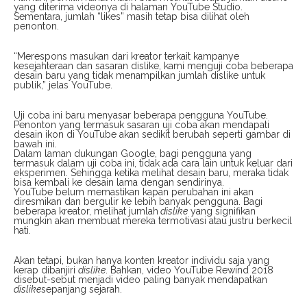
yang diterima videonya di halaman YouTube Studio.
Sementara, jumlah “likes” masih tetap bisa dilihat oleh
penonton.
“Merespons masukan dari kreator terkait kampanye
kesejahteraan dan sasaran dislike, kami menguji coba beberapa
desain baru yang tidak menampilkan jumlah dislike untuk
publik,” jelas YouTube.
Uji coba ini baru menyasar beberapa pengguna YouTube.
Penonton yang termasuk sasaran uji coba akan mendapati
desain ikon di YouTube akan sedikit berubah seperti gambar di
bawah ini.
Dalam laman dukungan Google, bagi pengguna yang
termasuk dalam uji coba ini, tidak ada cara lain untuk keluar dari
eksperimen. Sehingga ketika melihat desain baru, meraka tidak
bisa kembali ke desain lama dengan sendirinya.
YouTube belum memastikan kapan perubahan ini akan
diresmikan dan bergulir ke lebih banyak pengguna. Bagi
beberapa kreator, melihat jumlah
dislike
yang signifikan
mungkin akan membuat mereka termotivasi atau justru berkecil
hati.
Akan tetapi, bukan hanya konten kreator individu saja yang
kerap dibanjiri
dislike
. Bahkan, video YouTube Rewind 2018
disebut-sebut menjadi video paling banyak mendapatkan
dislike
sepanjang sejarah.