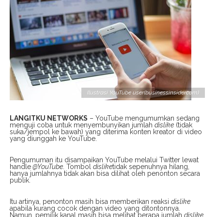
Ilustrasi YouTube user(businessinsider.com)
LANGITKU NETWORKS
– YouTube mengumumkan sedang
menguji coba untuk menyembunyikan jumlah
dislike
(tidak
suka/jempol ke bawah) yang diterima konten kreator di video
yang diunggah ke YouTube.
Pengumuman itu disampaikan YouTube melalui Twitter lewat
handle
@YouTube
. Tombol
dislike
tidak sepenuhnya hilang,
hanya jumlahnya tidak akan bisa dilihat oleh penonton secara
publik.
Itu artinya, penonton masih bisa memberikan reaksi
dislike
apabila kurang cocok dengan video yang ditontonnya.
Namun, pemilik kanal masih bisa melihat berapa jumlah
dislike