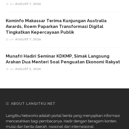
on
AUGUST 7, 2026
Kominfo Makassar Terima Kunjungan Australia
Awards, Roem Paparkan Transformasi Digital
Tingkatkan Kepercayaan Publik
on
AUGUST 7, 2026
Munafri Hadiri Seminar KDKMP, Simak Langsung
Arahan Dua Menteri Soal Penguatan Ekonomi Rakyat
on
AUGUST 5, 2026
ABOUT LANGITKU.NET
Langitku Networks adalah portal berita yang menyajikan informasi
mencerahkan bagi pembacanya. Hadir dengan beragam konten,
mulai dari berita daerah, nasional dan internasional.